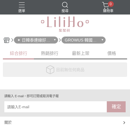
0
選單
搜尋
購物車
✦ 日韓泰連線好物
GROWUS 韓國髮
✦
廊專用
綜合排行
熱銷排行
最新上架
價格
目前無任何商品
請輸入 E-mail，即可訂閱或取消電子報
確定
關於