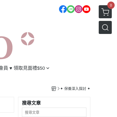
0
入會員 ♥︎ 領取見面禮$50
選
優惠
好友
✦ 保養深入探討 ✦
制度
搜尋文章