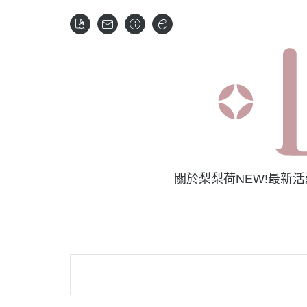
關於梨梨荷
NEW!最新
夏季降溫計畫
保
七日奇蹟｜締造美
卸
盛夏光芒派對
青春
精
乳液