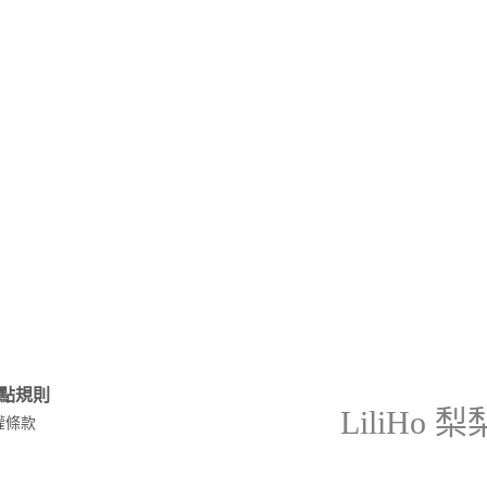
膜
膚底妝
 | 質感周邊
點規則
LiliHo 
權條款