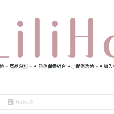
活動
商品類別
✦ 熱銷保養組合 ✦
促銷活動
♥︎ 加
健食品
梨梨荷-新手入門體驗包 任
會員
3包235元 任選7包550元
肌
妝／臉部清潔
推薦
面膜 3盒優惠價
露 / 化妝水
會員
無任何文章
華液
 / 乳霜 / 精華油