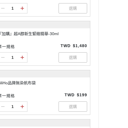
『加購』超A醇新生緊緻精華-30ml
TWD
$1,480
單一規格
LiliHo品牌無染帆布袋
TWD
$199
單一規格