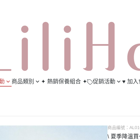
活動
商品類別
✦ 熱銷保養組合 ✦
促銷活動
♥︎ 加
健食品
梨梨荷-新手入門體驗包 任
會員
3包235元 任選7包550元
肌
妝／臉部清潔
推薦
面膜 3盒優惠價
露 / 化妝水
會員
商品編號：
AL01
華液
\ 夏季降溫買
 / 乳霜 / 精華油