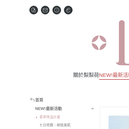
關於梨梨荷
NEW!最新
夏季降溫計畫
保
七日奇蹟｜締造美
卸
首頁
盛夏光芒派對
青春
NEW!最新活動
夏季降溫計畫
精
七日奇蹟｜締造美肌
乳液