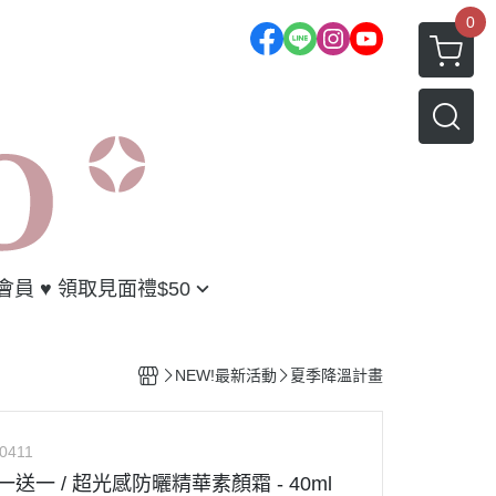
0
入會員 ♥︎ 領取見面禮$50
選
優惠
好友
NEW!最新活動
夏季降溫計畫
制度
0411
一送一 / 超光感防曬精華素顏霜 - 40ml