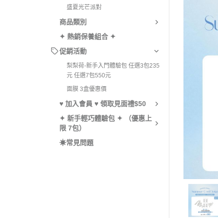
盛夏光芒派對
面
商品類別
肌
✦ 熱銷保養組合 ✦
品牌
促銷活動
梨梨荷-新手入門體驗包 任選3包235
元 任選7包550元
面膜 3盒優惠價
♥︎ 加入會員 ♥︎ 領取見面禮$50
✦ 新手輕巧體驗包 ✦ （優惠上
限 7包）
☀︎常見問題