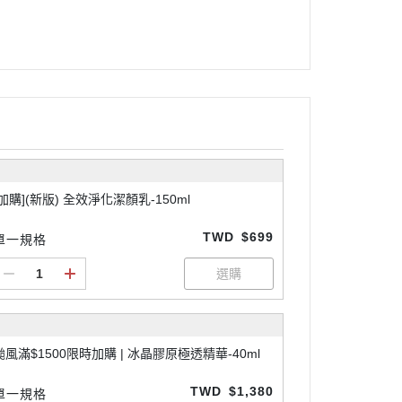
[加購](新版) 全效淨化潔顏乳-150ml
TWD
$699
單一規格
颱風滿$1500限時加購 | 冰晶膠原極透精華-40ml
TWD
$1,380
單一規格