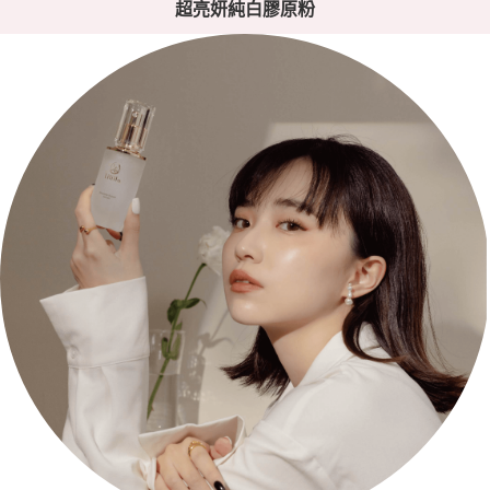
超亮妍純白膠原粉