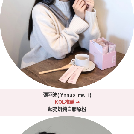
張羽沛( Ynnus_ma_i )
KOL推薦
➜
超亮妍純白膠原粉